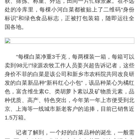
获、筛拣、称重、外运，田间一片忙碌景象。在不远
处的冷库里，每棵小河白菜都被贴上了二维码“身份
标识”和绿色食品标志，正被打包装箱，随即运往全
国各地。
“每棵白菜净重3千克，每两棵装一箱，每箱可以
卖到98元!”绿源农牧工作人员姜兴超告诉记者，这些
身价不菲的白菜是该公司和新乡市农科院共同改良研
发的白菜新品种“新科红心小包”，该品种菜心为橘红
色，富含维生素C、类胡萝卜素以及矿物质元素，品
种优质、高产、特色突出，今年第一年上市便受到北
京、上海等一线城市新老客户的追捧，目前已销售近
1.5万箱。
记者了解到，一个好的白菜品种的诞生，一般需