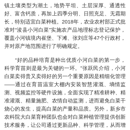
镇土壤类型为潮土，地势平坦、土层深厚、通透性
好、富含钙质，再加上四季分明、日照充足、无霜期
长，特别适宜白菜种植。2018年，农业农村部正式批
准对“浚县小河白菜”实施农产品地理标志登记保护，
覆盖小河镇境内崔堡、下滩、张刘庄等47个行政村，
并对原产地范围进行了明确规定。
“好的品种培育是种出优质小河白菜的第一步，
科学育苗则是最为关键的一环。”张跃民介绍，小河
白菜卖得贵又卖得好的另一个重要原因是精细化管理
——通过在育苗温室大棚内安装智慧灌溉、墒情监
测、视频监控等硬件设施，全面实现了精准耕种、精
准灌溉、精量施肥、农情自动监测，进而避免白菜干
烧心的发生，提高白菜的产量和品质。另外，新乡市
农科院大白菜育种团队也会对白菜种植管理提供创新
技术服务，让公司通过更新品种、科学管理，从而增